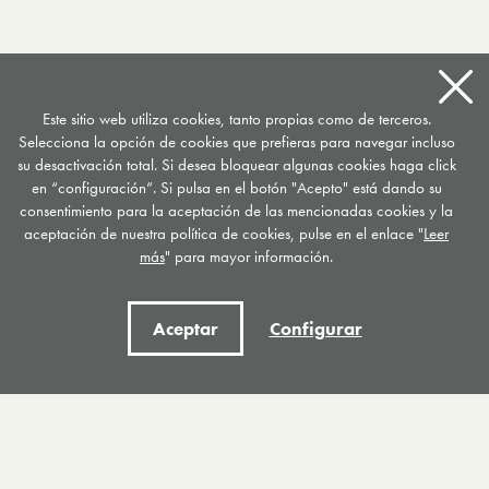
Este sitio web utiliza cookies, tanto propias como de terceros.
Selecciona la opción de cookies que prefieras para navegar incluso
su desactivación total. Si desea bloquear algunas cookies haga click
en “configuración”. Si pulsa en el botón "Acepto" está dando su
consentimiento para la aceptación de las mencionadas cookies y la
aceptación de nuestra política de cookies, pulse en el enlace "
Leer
más
" para mayor información.
Centro de Documentación de
Drogodependencias del País Vasco CDD
Aceptar
Configurar
C/ General Etxague 10
20003 Donostia San Sebastián
Tel. 943 423656
/
Fax 943 293007
Apartado postal 667
documentacion
@
drogomedia.com