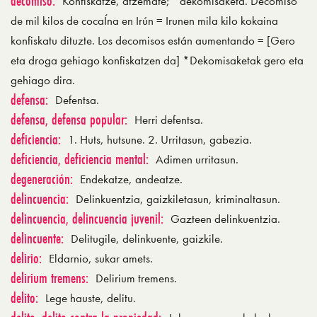
decomiso:
Konfiskatze, atzemate; *dekomisaketa. Decomiso
de mil kilos de cocaÍna en Irún = Irunen mila kilo kokaina
konfiskatu dituzte. Los decomisos están aumentando = [Gero
eta droga gehiago konfiskatzen da] *Dekomisaketak gero eta
gehiago dira.
defensa:
Defentsa.
defensa, defensa popular:
Herri defentsa.
deficiencia:
1. Huts, hutsune. 2. Urritasun, gabezia.
deficiencia, deficiencia mental:
Adimen urritasun.
degeneración:
Endekatze, andeatze.
delincuencia:
Delinkuentzia, gaizkiletasun, kriminaltasun.
delincuencia, delincuencia juvenil:
Gazteen delinkuentzia.
delincuente:
Delitugile, delinkuente, gaizkile.
delirio:
Eldarnio, sukar amets.
delirium tremens:
Delirium tremens.
delito:
Lege hauste, delitu.