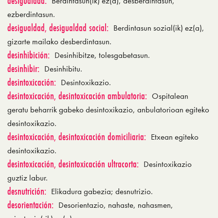
desigualdad:
Berdintasun(ik) ez(a), desberdintasun,
ezberdintasun.
desigualdad, desigualdad social:
Berdintasun sozial(ik) ez(a),
gizarte mailako desberdintasun.
desinhibición:
Desinhibitze, tolesgabetasun.
desinhibir:
Desinhibitu.
desintoxicación:
Desintoxikazio.
desintoxicación, desintoxicación ambulatoria:
Ospitalean
geratu beharrik gabeko desintoxikazio, anbulatorioan egiteko
desintoxikazio.
desintoxicación, desintoxicación domiciliaria:
Etxean egiteko
desintoxikazio.
desintoxicación, desintoxicación ultracorta:
Desintoxikazio
guztiz labur.
desnutrición:
Elikadura gabezia; desnutrizio.
desorientación:
Desorientazio, nahaste, nahasmen,