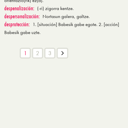
orientazio(rik) ez(a).
despenalización:
(-ri) zigorra kentze.
despersonalización:
Nortasun galera, galtze.
desprotección:
1. [situación] Babesik gabe egote. 2. [acción]
Babesik gabe uzte.
1
2
3