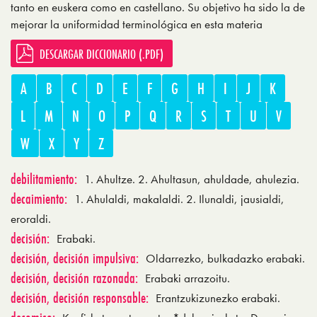
tanto en euskera como en castellano. Su objetivo ha sido la de
mejorar la uniformidad terminológica en esta materia
DESCARGAR DICCIONARIO (.PDF)
A
B
C
D
E
F
G
H
I
J
K
L
M
N
O
P
Q
R
S
T
U
V
W
X
Y
Z
debilitamiento:
1. Ahultze. 2. Ahultasun, ahuldade, ahulezia.
decaimiento:
1. Ahulaldi, makalaldi. 2. Ilunaldi, jausialdi,
eroraldi.
decisión:
Erabaki.
decisión, decisión impulsiva:
Oldarrezko, bulkadazko erabaki.
decisión, decisión razonada:
Erabaki arrazoitu.
decisión, decisión responsable:
Erantzukizunezko erabaki.