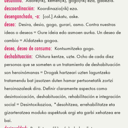
desánimo:
Adore(rik), kemen(ik), gogo(rik) eza, gabezia.
descoordinación:
Koordinazio(rik) eza.
desenganchado, -a:
[col.] Askatu, aske.
deseo:
Desira, desio, gogo, gurari, asmo. Contra nuestras
ideas o deseos = Gure ideia edo asmoen aurka. Un deseo de
cambio = Aldatzeko gogoa.
deseo, deseo de consumo:
Kontsumitzeko gogo.
deshabituación:
Ohitura kentze, uzte. Ocho de cada diez
personas que se someten a un tratamiento de deshabituación
son heroinómanas = Drogak hartzeari uzten laguntzeko
tratamendu bat jasotzen duten hamar pertsonetatik zortzi
heroinazaleak dira. Definir claramente aspectos como
desintoxicación, deshabituación, rehabilitación e integración
social = Desintoxikazioa, *desohitzea, errehabilitatze eta
gizarteratzea moduko aspektuak argi eta garbi xehatzea ere
bai.