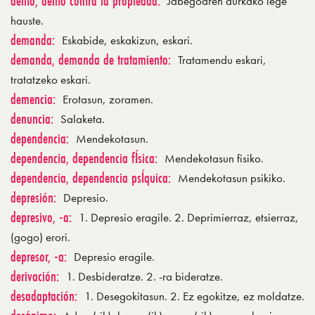
delito, delito contra la propiedad:
Jabegoaren aurkako lege
hauste.
demanda:
Eskabide, eskakizun, eskari.
demanda, demanda de tratamiento:
Tratamendu eskari,
tratatzeko eskari.
demencia:
Erotasun, zoramen.
denuncia:
Salaketa.
dependencia:
Mendekotasun.
dependencia, dependencia fÍsica:
Mendekotasun fisiko.
dependencia, dependencia psÍquica:
Mendekotasun psikiko.
depresión:
Depresio.
depresivo, -a:
1. Depresio eragile. 2. Deprimierraz, etsierraz,
(gogo) erori.
depresor, -a:
Depresio eragile.
derivación:
1. Desbideratze. 2. -ra bideratze.
desadaptación:
1. Desegokitasun. 2. Ez egokitze, ez moldatze.