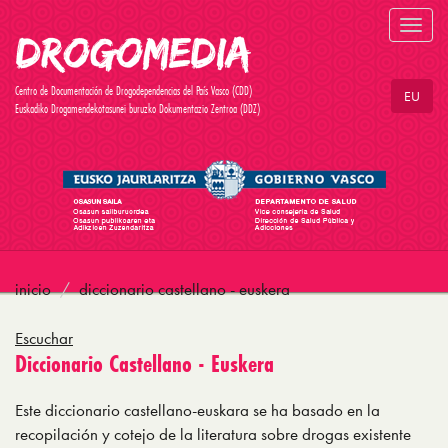
Toggl
navig
Centro de Documentación de Drogodependencias del País Vasco (CDD)
EU
Euskadiko Drogamendekotasunei buruzko Dokumentazio Zentroa (DDZ)
inicio
diccionario castellano - euskera
Escuchar
Diccionario Castellano - Euskera
Este diccionario castellano-euskara se ha basado en la
recopilación y cotejo de la literatura sobre drogas existente