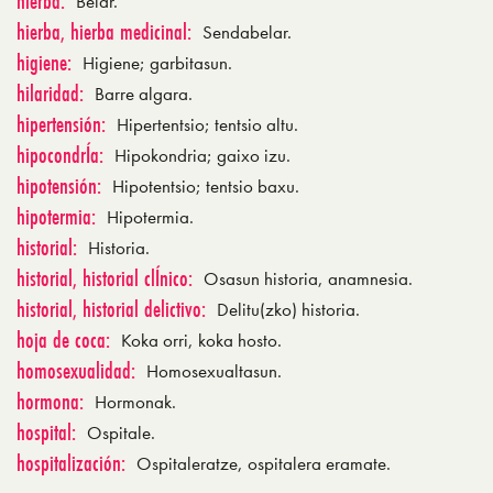
hierba:
Belar.
hierba, hierba medicinal:
Sendabelar.
higiene:
Higiene; garbitasun.
hilaridad:
Barre algara.
hipertensión:
Hipertentsio; tentsio altu.
hipocondrÍa:
Hipokondria; gaixo izu.
hipotensión:
Hipotentsio; tentsio baxu.
hipotermia:
Hipotermia.
historial:
Historia.
historial, historial clÍnico:
Osasun historia, anamnesia.
historial, historial delictivo:
Delitu(zko) historia.
hoja de coca:
Koka orri, koka hosto.
homosexualidad:
Homosexualtasun.
hormona:
Hormonak.
hospital:
Ospitale.
hospitalización:
Ospitaleratze, ospitalera eramate.