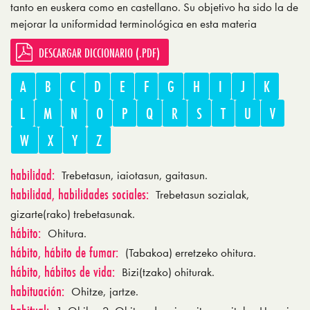
tanto en euskera como en castellano. Su objetivo ha sido la de
mejorar la uniformidad terminológica en esta materia
DESCARGAR DICCIONARIO (.PDF)
A
B
C
D
E
F
G
H
I
J
K
L
M
N
O
P
Q
R
S
T
U
V
W
X
Y
Z
habilidad:
Trebetasun, iaiotasun, gaitasun.
habilidad, habilidades sociales:
Trebetasun sozialak,
gizarte(rako) trebetasunak.
hábito:
Ohitura.
hábito, hábito de fumar:
(Tabakoa) erretzeko ohitura.
hábito, hábitos de vida:
Bizi(tzako) ohiturak.
habituación:
Ohitze, jartze.