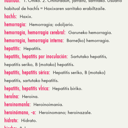
habitual:
1. Ohiko. 2. Ohituradun, jarraitu, sarritako. Usuario
habitual de hachÍs = Haxixaren sarritako erabiltzaile.
hachÍs:
Haxix.
hemorragia:
Hemorragia; odoljario.
hemorragia, hemorragia cerebral:
Garuneko hemorragia.
hemorragia, hemorragia interna:
Barne(ko) hemorragia.
hepatitis:
Hepatitis.
hepatitis, hepatitis por inoculación:
Sartutako hepatitis,
hepatitis seriko, B (motako) hepatitis.
hepatitis, hepatitis sérica:
Hepatitis seriko, B (motako)
hepatitis, sartutako hepatitis.
hepatitis, hepatitis vÍrica:
Hepatitis biriko.
heroÍna:
Heroina.
heroinomanÍa:
Heroinoimania.
heroinómano, -a:
Heroinomano; heroinazale.
hidrato:
Hidrato.