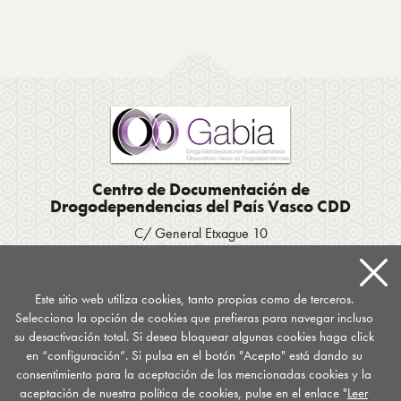
Centro de Documentación de
Drogodependencias del País Vasco CDD
C/ General Etxague 10
20003 Donostia San Sebastián
Tel. 943 423656
/
Fax 943 293007
Apartado postal 667
Este sitio web utiliza cookies, tanto propias como de terceros.
Selecciona la opción de cookies que prefieras para navegar incluso
documentacion
@
drogomedia.com
su desactivación total. Si desea bloquear algunas cookies haga click
en “configuración”. Si pulsa en el botón "Acepto" está dando su
Síguenos en...
consentimiento para la aceptación de las mencionadas cookies y la
aceptación de nuestra política de cookies, pulse en el enlace "
Leer