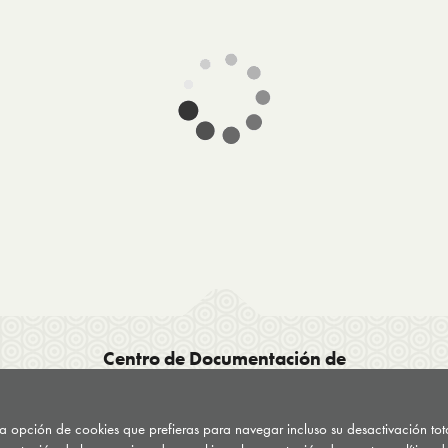
Centro de Documentación de
Drogodependencias del País Vasco CDD
C/ General Etxague 10
 la opción de cookies que prefieras para navegar incluso su desactivación to
20003 Donostia San Sebastián