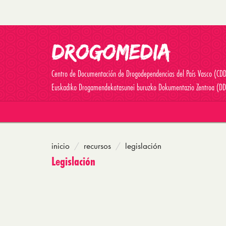
Centro de Documentación de Drogodependencias del País Vasco (CD
Euskadiko Drogamendekotasunei buruzko Dokumentazio Zentroa (DD
inicio
recursos
legislación
Legislación