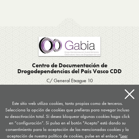
Centro de Documentación de
Drogodependencias del País Vasco CDD
C/ General Etxague 10
20003 Donostia San Sebastián
Tel. 943 423656
/
Fax 943 293007
Apartado postal 667
Este sitio web utiliza cookies, tanto propias como de terceros.
Selecciona la opción de cookies que prefieras para navegar incluso
documentacion
@
drogomedia.com
su desactivación total. Si desea bloquear algunas cookies haga click
en “configuración”. Si pulsa en el botón "Acepto" está dando su
Síguenos en...
consentimiento para la aceptación de las mencionadas cookies y la
aceptación de nuestra política de cookies, pulse en el enlace "
Leer