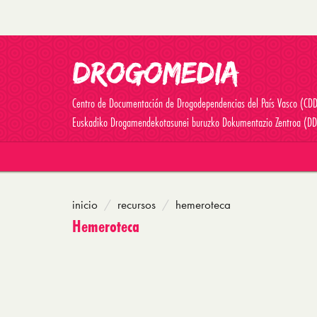
Centro de Documentación de Drogodependencias del País Vasco (CD
Euskadiko Drogamendekotasunei buruzko Dokumentazio Zentroa (DD
inicio
recursos
hemeroteca
Hemeroteca