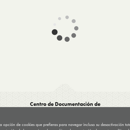
Centro de Documentación de
Drogodependencias del País Vasco CDD
C/ General Etxague 10
 la opción de cookies que prefieras para navegar incluso su desactivación to
20003 Donostia San Sebastián