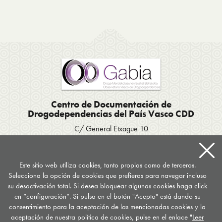
Centro de Documentación de
Drogodependencias del País Vasco CDD
C/ General Etxague 10
20003 Donostia San Sebastián
Tel. 943 423656
/
Fax 943 293007
Apartado postal 667
Este sitio web utiliza cookies, tanto propias como de terceros.
Selecciona la opción de cookies que prefieras para navegar incluso
documentacion
@
drogomedia.com
su desactivación total. Si desea bloquear algunas cookies haga click
en “configuración”. Si pulsa en el botón "Acepto" está dando su
Síguenos en...
consentimiento para la aceptación de las mencionadas cookies y la
aceptación de nuestra política de cookies, pulse en el enlace "
Leer