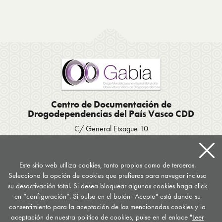
Centro de Documentación de
Drogodependencias del País Vasco CDD
C/ General Etxague 10
20003 Donostia San Sebastián
Tel. 943 423656
/
Fax 943 293007
Apartado postal 667
Este sitio web utiliza cookies, tanto propias como de terceros.
Selecciona la opción de cookies que prefieras para navegar incluso
documentacion
@
drogomedia.com
su desactivación total. Si desea bloquear algunas cookies haga click
en “configuración”. Si pulsa en el botón "Acepto" está dando su
Síguenos en...
consentimiento para la aceptación de las mencionadas cookies y la
aceptación de nuestra política de cookies, pulse en el enlace "
Leer