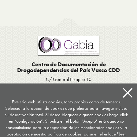
Centro de Documentación de
Drogodependencias del País Vasco CDD
C/ General Etxague 10
20003 Donostia San Sebastián
Tel. 943 423656
/
Fax 943 293007
Apartado postal 667
Este sitio web utiliza cookies, tanto propias como de terceros.
Selecciona la opción de cookies que prefieras para navegar incluso
documentacion
@
drogomedia.com
su desactivación total. Si desea bloquear algunas cookies haga click
en “configuración”. Si pulsa en el botón "Acepto" está dando su
Síguenos en...
consentimiento para la aceptación de las mencionadas cookies y la
aceptación de nuestra política de cookies, pulse en el enlace "
Leer