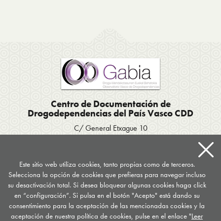
Centro de Documentación de
Drogodependencias del País Vasco CDD
C/ General Etxague 10
20003 Donostia San Sebastián
Tel. 943 423656
/
Fax 943 293007
Apartado postal 667
Este sitio web utiliza cookies, tanto propias como de terceros.
Selecciona la opción de cookies que prefieras para navegar incluso
documentacion
@
drogomedia.com
su desactivación total. Si desea bloquear algunas cookies haga click
en “configuración”. Si pulsa en el botón "Acepto" está dando su
Síguenos en...
consentimiento para la aceptación de las mencionadas cookies y la
aceptación de nuestra política de cookies, pulse en el enlace "
Leer