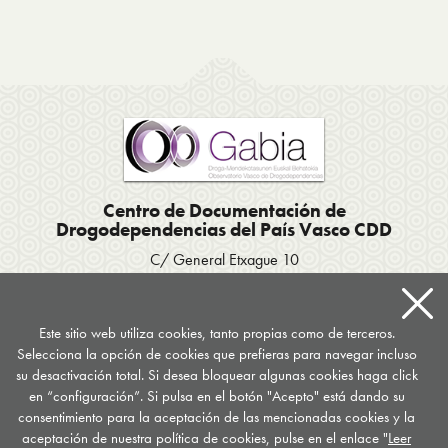
Centro de Documentación de
Drogodependencias del País Vasco CDD
C/ General Etxague 10
20003 Donostia San Sebastián
Tel. 943 423656
/
Fax 943 293007
Apartado postal 667
Este sitio web utiliza cookies, tanto propias como de terceros.
Selecciona la opción de cookies que prefieras para navegar incluso
documentacion
@
drogomedia.com
su desactivación total. Si desea bloquear algunas cookies haga click
en “configuración”. Si pulsa en el botón "Acepto" está dando su
Síguenos en...
consentimiento para la aceptación de las mencionadas cookies y la
aceptación de nuestra política de cookies, pulse en el enlace "
Leer