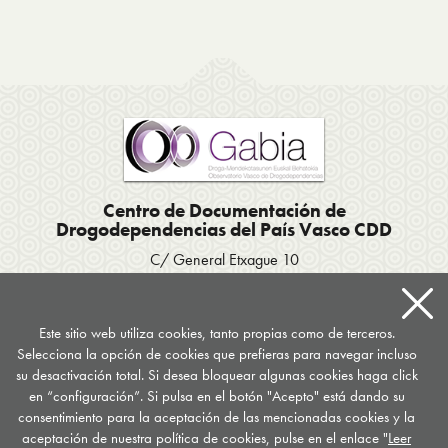
Centro de Documentación de
Drogodependencias del País Vasco CDD
C/ General Etxague 10
20003 Donostia San Sebastián
Tel. 943 423656
/
Fax 943 293007
Apartado postal 667
Este sitio web utiliza cookies, tanto propias como de terceros.
Selecciona la opción de cookies que prefieras para navegar incluso
documentacion
@
drogomedia.com
su desactivación total. Si desea bloquear algunas cookies haga click
en “configuración”. Si pulsa en el botón "Acepto" está dando su
Síguenos en...
consentimiento para la aceptación de las mencionadas cookies y la
aceptación de nuestra política de cookies, pulse en el enlace "
Leer