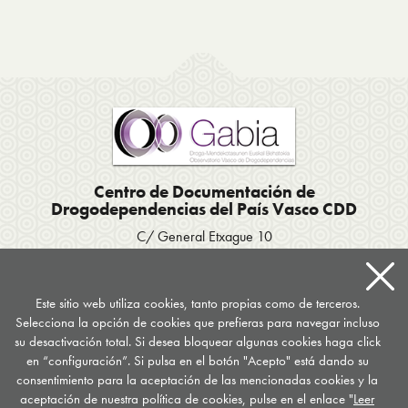
Centro de Documentación de
Drogodependencias del País Vasco CDD
C/ General Etxague 10
20003 Donostia San Sebastián
Tel. 943 423656
/
Fax 943 293007
Apartado postal 667
Este sitio web utiliza cookies, tanto propias como de terceros.
Selecciona la opción de cookies que prefieras para navegar incluso
documentacion
@
drogomedia.com
su desactivación total. Si desea bloquear algunas cookies haga click
en “configuración”. Si pulsa en el botón "Acepto" está dando su
Síguenos en...
consentimiento para la aceptación de las mencionadas cookies y la
aceptación de nuestra política de cookies, pulse en el enlace "
Leer