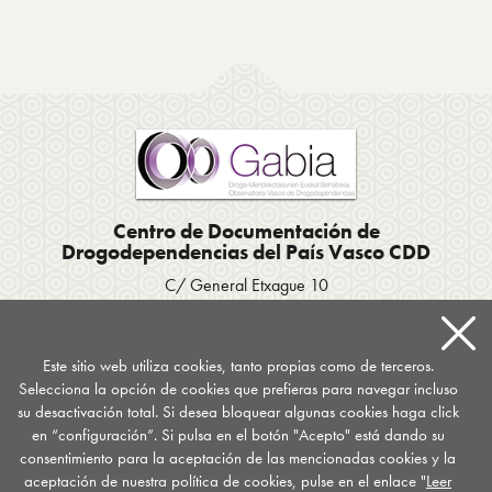
Centro de Documentación de
Drogodependencias del País Vasco CDD
C/ General Etxague 10
20003 Donostia San Sebastián
Tel. 943 423656
/
Fax 943 293007
Apartado postal 667
Este sitio web utiliza cookies, tanto propias como de terceros.
Selecciona la opción de cookies que prefieras para navegar incluso
documentacion
@
drogomedia.com
su desactivación total. Si desea bloquear algunas cookies haga click
en “configuración”. Si pulsa en el botón "Acepto" está dando su
Síguenos en...
consentimiento para la aceptación de las mencionadas cookies y la
aceptación de nuestra política de cookies, pulse en el enlace "
Leer