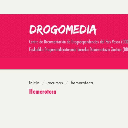
Centro de Documentación de Drogodependencias del País Vasco (CD
Euskadiko Drogamendekotasunei buruzko Dokumentazio Zentroa (DD
inicio
recursos
hemeroteca
Hemeroteca