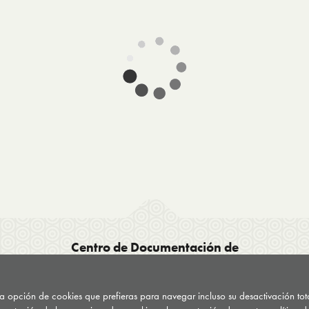
Centro de Documentación de
Drogodependencias del País Vasco CDD
C/ General Etxague 10
 la opción de cookies que prefieras para navegar incluso su desactivación to
20003 Donostia San Sebastián