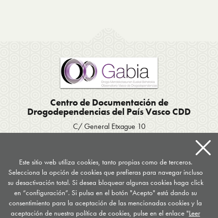
Centro de Documentación de
Drogodependencias del País Vasco CDD
C/ General Etxague 10
20003 Donostia San Sebastián
Tel. 943 423656
/
Fax 943 293007
Apartado postal 667
Este sitio web utiliza cookies, tanto propias como de terceros.
Selecciona la opción de cookies que prefieras para navegar incluso
documentacion
@
drogomedia.com
su desactivación total. Si desea bloquear algunas cookies haga click
en “configuración”. Si pulsa en el botón "Acepto" está dando su
Síguenos en...
consentimiento para la aceptación de las mencionadas cookies y la
aceptación de nuestra política de cookies, pulse en el enlace "
Leer