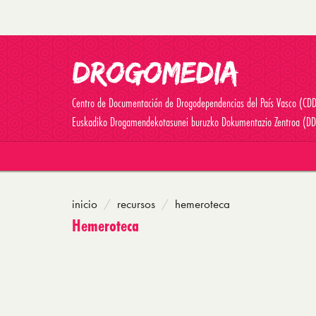
Centro de Documentación de Drogodependencias del País Vasco (CD
Euskadiko Drogamendekotasunei buruzko Dokumentazio Zentroa (DD
inicio
recursos
hemeroteca
Hemeroteca