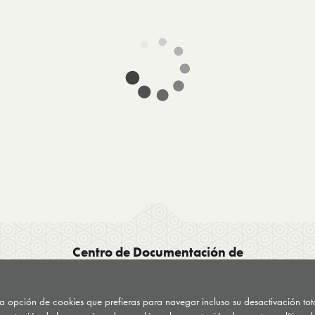
Centro de Documentación de
Drogodependencias del País Vasco CDD
C/ General Etxague 10
 la opción de cookies que prefieras para navegar incluso su desactivación to
20003 Donostia San Sebastián