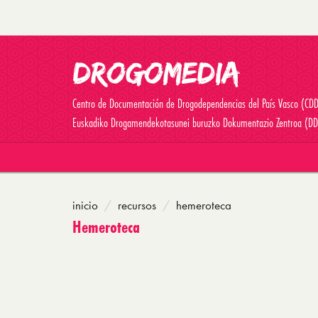
Centro de Documentación de Drogodependencias del País Vasco (CD
Euskadiko Drogamendekotasunei buruzko Dokumentazio Zentroa (DD
inicio
recursos
hemeroteca
Hemeroteca