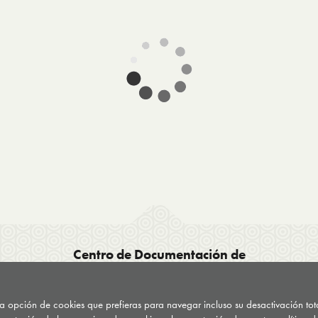
Centro de Documentación de
Drogodependencias del País Vasco CDD
C/ General Etxague 10
 la opción de cookies que prefieras para navegar incluso su desactivación to
20003 Donostia San Sebastián