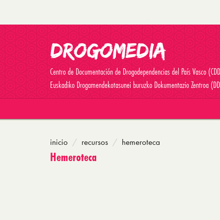
Centro de Documentación de Drogodependencias del País Vasco (CD
Euskadiko Drogamendekotasunei buruzko Dokumentazio Zentroa (DD
inicio
recursos
hemeroteca
Hemeroteca