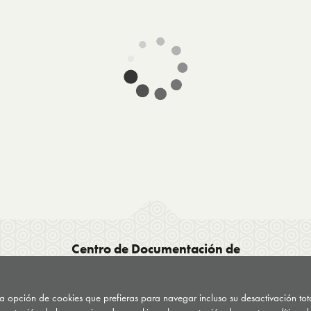
Centro de Documentación de
Drogodependencias del País Vasco CDD
C/ General Etxague 10
 la opción de cookies que prefieras para navegar incluso su desactivación to
20003 Donostia San Sebastián